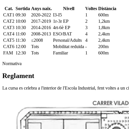
Cat.
Sortida
Anys naix.
Nivell
Voltes
Distància
CAT1
09:30
2020-2022
I3-I5
1
600m
CAT2
10:00
2017-2019
1r-3r EP
2
1,2km
CAT3
10:30
2014-2016
4rt-6è EP
3
1,8km
CAT4
11:00
2008-2013
ESO/BAT
4
2,4km
CAT5
11:30
≤2008
Personal/Adults
4
2,4km
CAT6
12:00
Tots
Mobilitat reduïda
-
200m
FAM
12:30
Tots
Familiar
1
600m
Normativa
Reglament
La cursa es celebra a l'interior de l'Escola Industrial, fent voltes a un